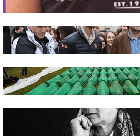
bosniakischen Jungen entsetzt nach Angriff
durch kroatische Jugendliche
SPORT
Djokovic feiert Gold mit dem Lied ‚Freue dich
serbisches Volk‘
GENOZID
Izraelischer Botschafter in Serbien leugnet
Völkermord in Srebrenica
BOSNIEN
Erinnerung an Hatidža Mehmedović: Eine
Stimme des Gewissens im Angesicht von Hass
und Ungerechtigkeit