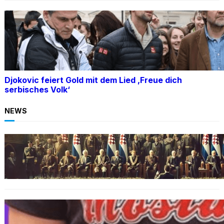
Djokovic feiert Gold mit dem Lied ‚Freue dich
serbisches Volk‘
NEWS
BOSNIEN
Ein Skandal: Čović verteidigt Herceg-Bosna
trotz Kriegsverbrechen
BOSNIEN
„Hasswelle eskaliert“: Mutter eines