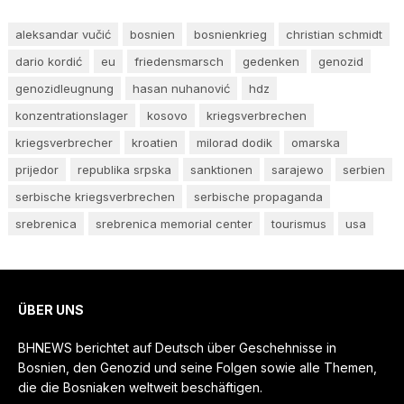
aleksandar vučić
bosnien
bosnienkrieg
christian schmidt
dario kordić
eu
friedensmarsch
gedenken
genozid
genozidleugnung
hasan nuhanović
hdz
konzentrationslager
kosovo
kriegsverbrechen
kriegsverbrecher
kroatien
milorad dodik
omarska
prijedor
republika srpska
sanktionen
sarajewo
serbien
serbische kriegsverbrechen
serbische propaganda
srebrenica
srebrenica memorial center
tourismus
usa
ÜBER UNS
BHNEWS berichtet auf Deutsch über Geschehnisse in
Bosnien, den Genozid und seine Folgen sowie alle Themen,
die die Bosniaken weltweit beschäftigen.