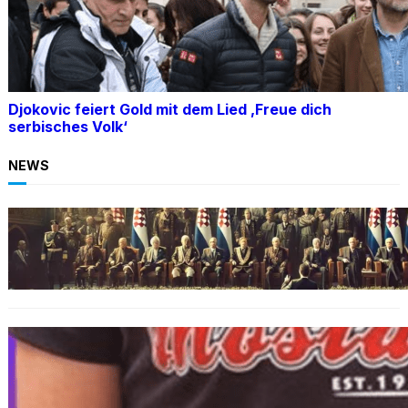
Djokovic feiert Gold mit dem Lied ‚Freue dich
serbisches Volk‘
NEWS
BOSNIEN
Ein Skandal: Čović verteidigt Herceg-Bosna
trotz Kriegsverbrechen
BOSNIEN
„Hasswelle eskaliert“: Mutter eines
bosniakischen Jungen entsetzt nach Angriff
durch kroatische Jugendliche