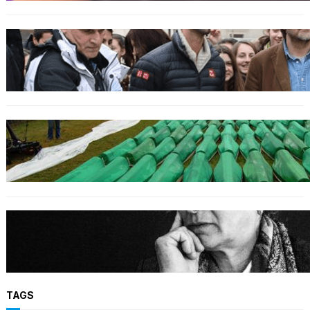
SPORT
Djokovic feiert Gold mit dem Lied ‚Freue dich
serbisches Volk‘
GENOZID
Izraelischer Botschafter in Serbien leugnet
Völkermord in Srebrenica
BOSNIEN
Erinnerung an Hatidža Mehmedović: Eine
Stimme des Gewissens im Angesicht von Hass
und Ungerechtigkeit
TAGS