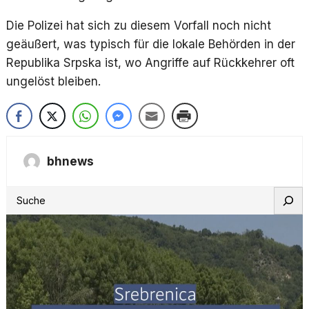
Die Polizei hat sich zu diesem Vorfall noch nicht
geäußert, was typisch für die lokale Behörden in der
Republika Srpska ist, wo Angriffe auf Rückkehrer oft
ungelöst bleiben.
bhnews
S
e
a
r
c
h