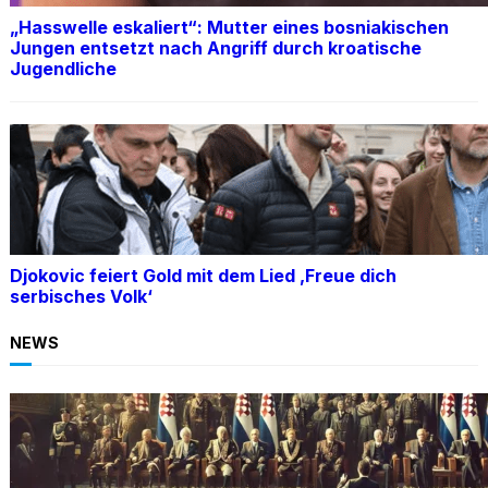
„Hasswelle eskaliert“: Mutter eines bosniakischen
Jungen entsetzt nach Angriff durch kroatische
Jugendliche
Djokovic feiert Gold mit dem Lied ‚Freue dich
serbisches Volk‘
NEWS
BOSNIEN
Ein Skandal: Čović verteidigt Herceg-Bosna
trotz Kriegsverbrechen