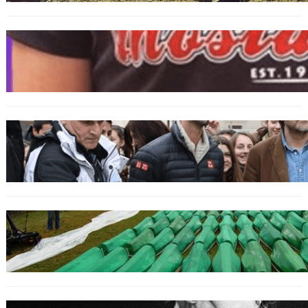
BOSNIEN
„Hasswelle eskaliert“: Mutter eines
bosniakischen Jungen entsetzt nach Angriff
durch kroatische Jugendliche
SPORT
Djokovic feiert Gold mit dem Lied ‚Freue dich
serbisches Volk‘
GENOZID
Izraelischer Botschafter in Serbien leugnet
Völkermord in Srebrenica
BOSNIEN