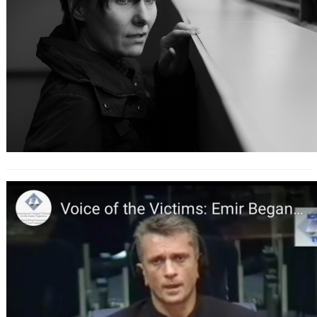
„Dragan befahl mir, mich hinzulegen,
die Arme auszustrecken, mit dem
Bauch zum Boden…“ – Emir
Beganovićs Zeugenaussage vor
dem ICTY