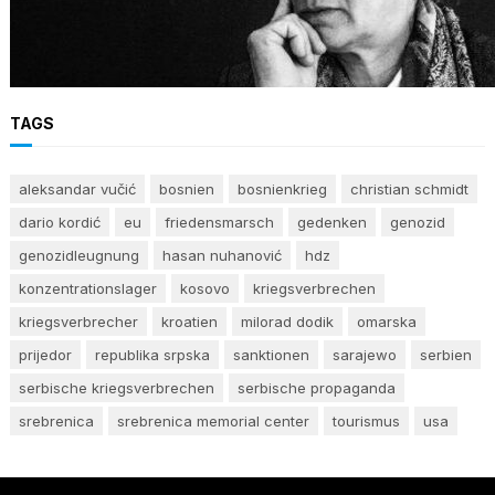
Erinnerung an Hatidža Mehmedović: Eine
Stimme des Gewissens im Angesicht von Hass
und Ungerechtigkeit
TAGS
aleksandar vučić
bosnien
bosnienkrieg
christian schmidt
dario kordić
eu
friedensmarsch
gedenken
genozid
genozidleugnung
hasan nuhanović
hdz
konzentrationslager
kosovo
kriegsverbrechen
kriegsverbrecher
kroatien
milorad dodik
omarska
prijedor
republika srpska
sanktionen
sarajewo
serbien
serbische kriegsverbrechen
serbische propaganda
srebrenica
srebrenica memorial center
tourismus
usa