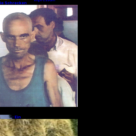
Die Schrecken
n düsteres
Privacy Policy
nkrieg
Kontakt
ckens: Ein
ählt von den
 Srebrenica