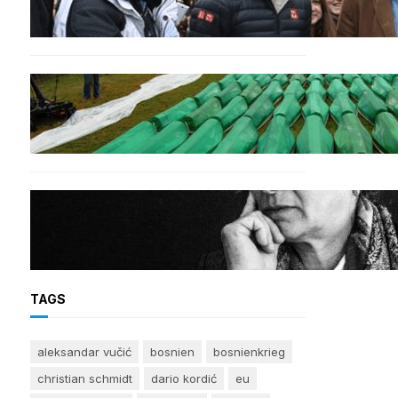
Lied ‚Freue dich serbisches
Volk‘
GENOZID
Izraelischer Botschafter in
Serbien leugnet Völkermord in
Srebrenica
BOSNIEN
Erinnerung an Hatidža
Mehmedović: Eine Stimme
des Gewissens im Angesicht
von Hass und
Ungerechtigkeit
TAGS
aleksandar vučić
bosnien
bosnienkrieg
christian schmidt
dario kordić
eu