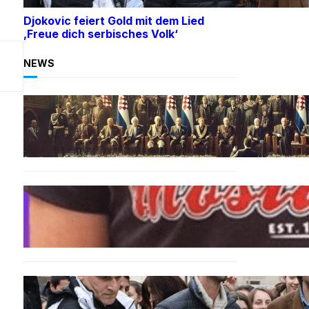
Djokovic feiert Gold mit dem Lied
‚Freue dich serbisches Volk‘
NEWS
BOSNIEN
Ein Skandal: Čović verteidigt
Herceg-Bosna trotz
Kriegsverbrechen
BOSNIEN
„Hasswelle eskaliert“: Mutter
eines bosniakischen Jungen
entsetzt nach Angriff durch
kroatische Jugendliche
SPORT
Djokovic feiert Gold mit dem