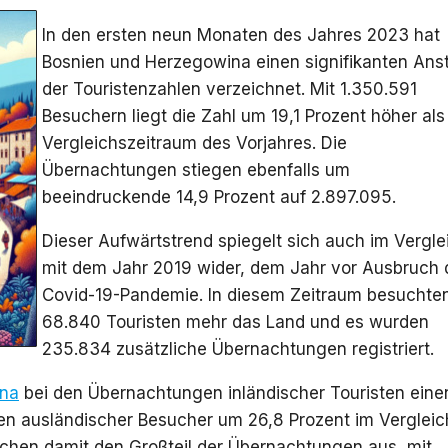
In den ersten neun Monaten des Jahres 2023 hat
Bosnien und Herzegowina einen signifikanten Ans
der Touristenzahlen verzeichnet. Mit 1.350.591
Besuchern liegt die Zahl um 19,1 Prozent höher als
Vergleichszeitraum des Vorjahres. Die
Übernachtungen stiegen ebenfalls um
beeindruckende 14,9 Prozent auf 2.897.095.
Dieser Aufwärtstrend spiegelt sich auch im Vergle
mit dem Jahr 2019 wider, dem Jahr vor Ausbruch 
Covid-19-Pandemie. In diesem Zeitraum besuchte
68.840 Touristen mehr das Land und es wurden
235.834 zusätzliche Übernachtungen registriert.
ina
bei den Übernachtungen inländischer Touristen eine
n ausländischer Besucher um 26,8 Prozent im Vergleic
achen damit den Großteil der Übernachtungen aus, mit