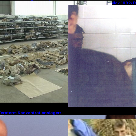
Rückblick 1992: 
Eine Todesfabrik ohne Krieg
von Omarska – Ei
Kapitel im Bosnie
Keraterm Konzentrationslager:
Nächte des Schre
in düsteres Kapitel des
Überlebender erz
Bosnienkrieges und serbische
Julitagen 1995 in
Kriegsverbrechen