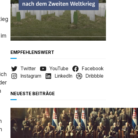
tieg
 im
EMPFEHLENSWERT
Twitter
YouTube
Facebook
ich
Instagram
LinkedIn
Dribbble
der
n
NEUESTE BEITRÄGE
n
h