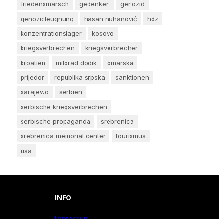
friedensmarsch
gedenken
genozid
genozidleugnung
hasan nuhanović
hdz
konzentrationslager
kosovo
kriegsverbrechen
kriegsverbrecher
kroatien
milorad dodik
omarska
prijedor
republika srpska
sanktionen
sarajewo
serbien
serbische kriegsverbrechen
serbische propaganda
srebrenica
srebrenica memorial center
tourismus
usa
INFO
Impressum