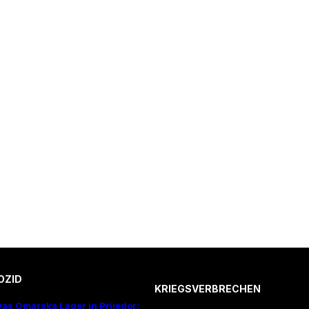
OZID
KRIEGSVERBRECHEN
as Omarska Lager in Prijedor: