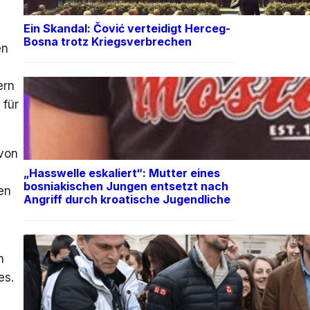
Ein Skandal: Čović verteidigt Herceg-
Bosna trotz Kriegsverbrechen
en
ern
 für
 von
„Hasswelle eskaliert“: Mutter eines
bosniakischen Jungen entsetzt nach
en
Angriff durch kroatische Jugendliche
n
es.