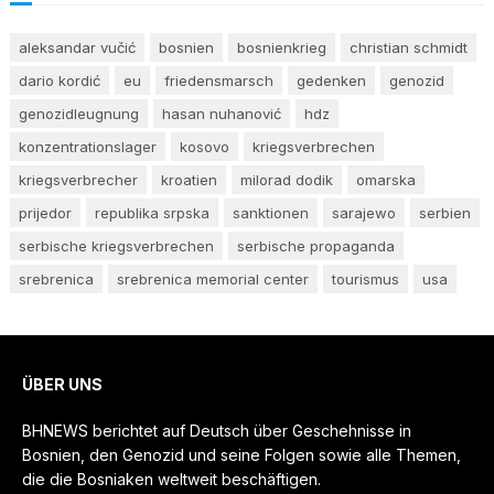
aleksandar vučić
bosnien
bosnienkrieg
christian schmidt
dario kordić
eu
friedensmarsch
gedenken
genozid
genozidleugnung
hasan nuhanović
hdz
konzentrationslager
kosovo
kriegsverbrechen
kriegsverbrecher
kroatien
milorad dodik
omarska
prijedor
republika srpska
sanktionen
sarajewo
serbien
serbische kriegsverbrechen
serbische propaganda
srebrenica
srebrenica memorial center
tourismus
usa
ÜBER UNS
BHNEWS berichtet auf Deutsch über Geschehnisse in
Bosnien, den Genozid und seine Folgen sowie alle Themen,
die die Bosniaken weltweit beschäftigen.