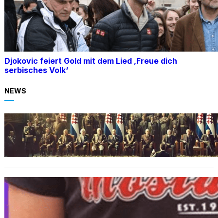
Djokovic feiert Gold mit dem Lied ‚Freue dich
serbisches Volk‘
NEWS
BOSNIEN
Ein Skandal: Čović verteidigt Herceg-Bosna
trotz Kriegsverbrechen
BOSNIEN
„Hasswelle eskaliert“: Mutter eines
bosniakischen Jungen entsetzt nach Angriff
durch kroatische Jugendliche