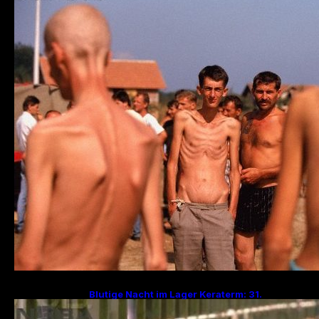
Kapitel des Bosnienkrieges und serbische
Kriegsverbrechen
Blutige Nacht im Lager Keraterm: 31.
Jahrestag des Massakers mit 200
Hinrichtungen!