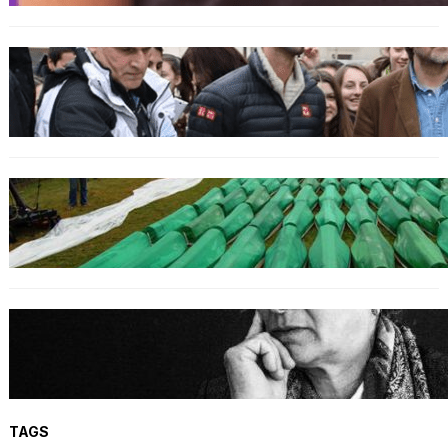
SPORT
Djokovic feiert Gold mit dem Lied ‚Freue dich
serbisches Volk‘
GENOZID
Izraelischer Botschafter in Serbien leugnet
Völkermord in Srebrenica
BOSNIEN
Erinnerung an Hatidža Mehmedović: Eine
Stimme des Gewissens im Angesicht von Hass
und Ungerechtigkeit
TAGS