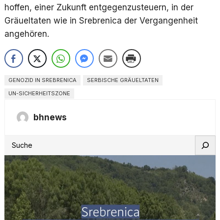
hoffen, einer Zukunft entgegenzusteuern, in der
Gräueltaten wie in Srebrenica der Vergangenheit
angehören.
GENOZID IN SREBRENICA
SERBISCHE GRÄUELTATEN
UN-SICHERHEITSZONE
bhnews
S
e
a
r
c
h