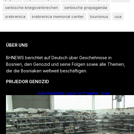
serbische kriegsverbrechen
serbische propaganda
srebrenica
srebrenica memorial center
tourismus
usa
ÜBER UNS
BHNEWS berichtet auf Deutsch über Geschehnisse in
Bosnien, den Genozid und seine Folgen sowie alle Themen,
die die Bosniaken weltweit beschäftigen.
PRIJEDOR GENOZID
Das Omarska Lager in Prijedor: Eine
Todesfabrik ohne Krieg