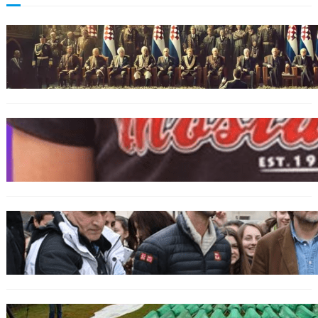
BOSNIEN
Ein Skandal: Čović verteidigt Herceg-Bosna
trotz Kriegsverbrechen
BOSNIEN
„Hasswelle eskaliert“: Mutter eines
bosniakischen Jungen entsetzt nach Angriff
durch kroatische Jugendliche
SPORT
Djokovic feiert Gold mit dem Lied ‚Freue dich
serbisches Volk‘
GENOZID