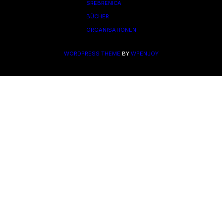
SREBRENICA
BÜCHER
ORGANISATIONEN
WORDPRESS THEME
BY
WPENJOY