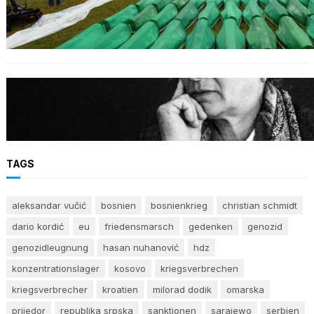
Izraelischer Botschafter in Serbien leugnet
Völkermord in Srebrenica
BOSNIEN
Erinnerung an Hatidža Mehmedović: Eine
Stimme des Gewissens im Angesicht von Hass
und Ungerechtigkeit
TAGS
aleksandar vučić
bosnien
bosnienkrieg
christian schmidt
dario kordić
eu
friedensmarsch
gedenken
genozid
genozidleugnung
hasan nuhanović
hdz
konzentrationslager
kosovo
kriegsverbrechen
kriegsverbrecher
kroatien
milorad dodik
omarska
prijedor
republika srpska
sanktionen
sarajewo
serbien