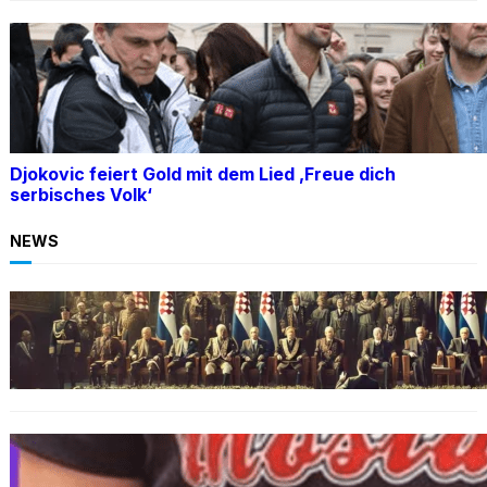
Djokovic feiert Gold mit dem Lied ‚Freue dich
serbisches Volk‘
NEWS
BOSNIEN
Ein Skandal: Čović verteidigt Herceg-Bosna
trotz Kriegsverbrechen
BOSNIEN
„Hasswelle eskaliert“: Mutter eines