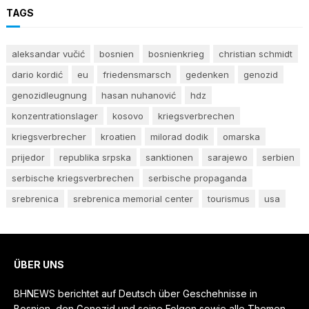
TAGS
aleksandar vučić
bosnien
bosnienkrieg
christian schmidt
dario kordić
eu
friedensmarsch
gedenken
genozid
genozidleugnung
hasan nuhanović
hdz
konzentrationslager
kosovo
kriegsverbrechen
kriegsverbrecher
kroatien
milorad dodik
omarska
prijedor
republika srpska
sanktionen
sarajewo
serbien
serbische kriegsverbrechen
serbische propaganda
srebrenica
srebrenica memorial center
tourismus
usa
ÜBER UNS
BHNEWS berichtet auf Deutsch über Geschehnisse in
Bosnien, den Genozid und seine Folgen sowie alle Themen,