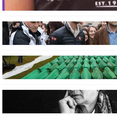
bosniakischen Jungen entsetzt nach Angriff
durch kroatische Jugendliche
SPORT
Djokovic feiert Gold mit dem Lied ‚Freue dich
serbisches Volk‘
GENOZID
Izraelischer Botschafter in Serbien leugnet
Völkermord in Srebrenica
BOSNIEN
Erinnerung an Hatidža Mehmedović: Eine
Stimme des Gewissens im Angesicht von Hass
und Ungerechtigkeit