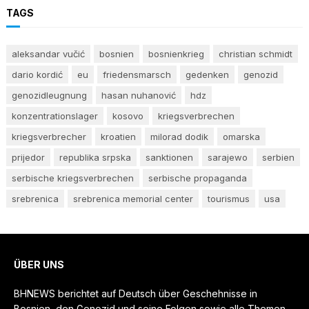
TAGS
aleksandar vučić
bosnien
bosnienkrieg
christian schmidt
dario kordić
eu
friedensmarsch
gedenken
genozid
genozidleugnung
hasan nuhanović
hdz
konzentrationslager
kosovo
kriegsverbrechen
kriegsverbrecher
kroatien
milorad dodik
omarska
prijedor
republika srpska
sanktionen
sarajewo
serbien
serbische kriegsverbrechen
serbische propaganda
srebrenica
srebrenica memorial center
tourismus
usa
ÜBER UNS
BHNEWS berichtet auf Deutsch über Geschehnisse in
Bosnien, den Genozid und seine Folgen sowie alle Themen,