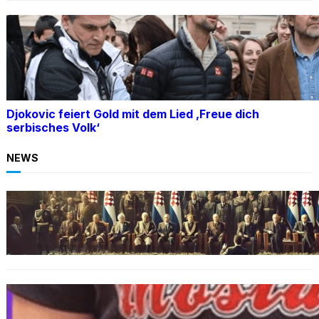
Djokovic feiert Gold mit dem Lied ‚Freue dich
serbisches Volk‘
NEWS
BOSNIEN
Ein Skandal: Čović verteidigt Herceg-Bosna
trotz Kriegsverbrechen
BOSNIEN
„Hasswelle eskaliert“: Mutter eines