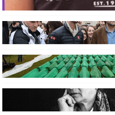
bosniakischen Jungen entsetzt nach Angriff
durch kroatische Jugendliche
SPORT
Djokovic feiert Gold mit dem Lied ‚Freue dich
serbisches Volk‘
GENOZID
Izraelischer Botschafter in Serbien leugnet
Völkermord in Srebrenica
BOSNIEN
Erinnerung an Hatidža Mehmedović: Eine
Stimme des Gewissens im Angesicht von Hass
und Ungerechtigkeit