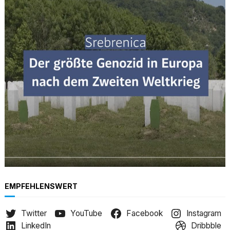
r
c
h
EMPFEHLENSWERT
Twitter
YouTube
Facebook
Instagram
LinkedIn
Dribbble