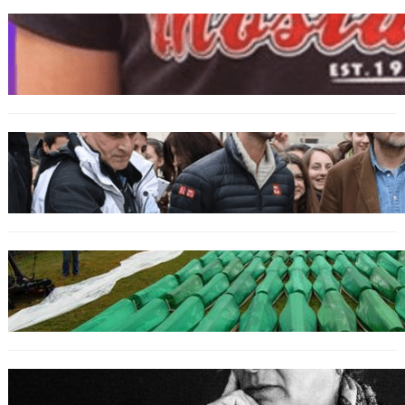
BOSNIEN
„Hasswelle eskaliert“: Mutter eines
bosniakischen Jungen entsetzt nach Angriff
durch kroatische Jugendliche
SPORT
Djokovic feiert Gold mit dem Lied ‚Freue dich
serbisches Volk‘
GENOZID
Izraelischer Botschafter in Serbien leugnet
Völkermord in Srebrenica
BOSNIEN
Erinnerung an Hatidža Mehmedović: Eine