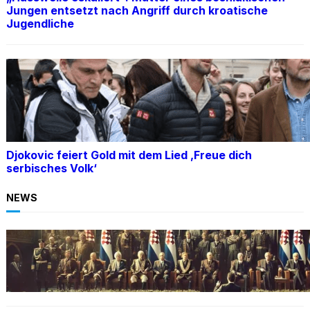
Jungen entsetzt nach Angriff durch kroatische
Jugendliche
Djokovic feiert Gold mit dem Lied ‚Freue dich
serbisches Volk‘
NEWS
BOSNIEN
Ein Skandal: Čović verteidigt Herceg-Bosna
trotz Kriegsverbrechen