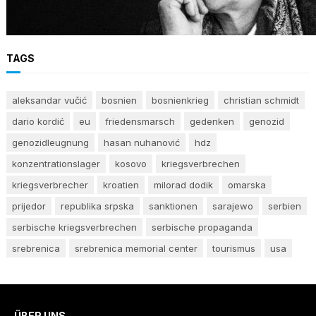
Stimme des Gewissens im Angesicht von Hass
und Ungerechtigkeit
TAGS
aleksandar vučić
bosnien
bosnienkrieg
christian schmidt
dario kordić
eu
friedensmarsch
gedenken
genozid
genozidleugnung
hasan nuhanović
hdz
konzentrationslager
kosovo
kriegsverbrechen
kriegsverbrecher
kroatien
milorad dodik
omarska
prijedor
republika srpska
sanktionen
sarajewo
serbien
serbische kriegsverbrechen
serbische propaganda
srebrenica
srebrenica memorial center
tourismus
usa
ÜBER UNS