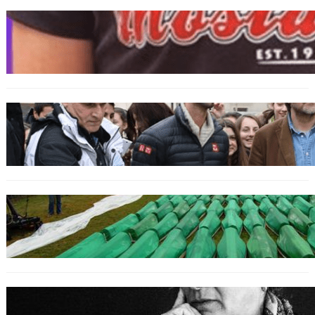
BOSNIEN
„Hasswelle eskaliert“: Mutter eines
bosniakischen Jungen entsetzt nach Angriff
durch kroatische Jugendliche
SPORT
Djokovic feiert Gold mit dem Lied ‚Freue dich
serbisches Volk‘
GENOZID
Izraelischer Botschafter in Serbien leugnet
Völkermord in Srebrenica
BOSNIEN
Erinnerung an Hatidža Mehmedović: Eine