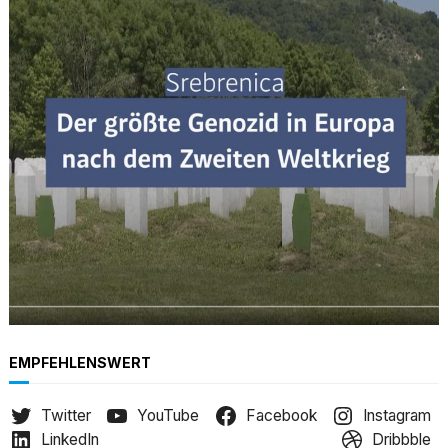
r
c
h
EMPFEHLENSWERT
Twitter
YouTube
Facebook
Instagram
LinkedIn
Dribbble