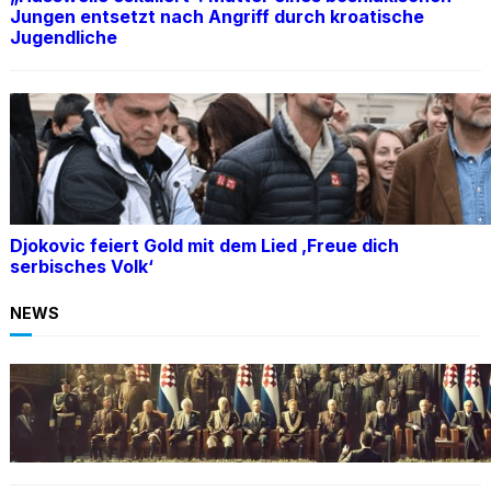
Jungen entsetzt nach Angriff durch kroatische
Jugendliche
Djokovic feiert Gold mit dem Lied ‚Freue dich
serbisches Volk‘
NEWS
BOSNIEN
Ein Skandal: Čović verteidigt Herceg-Bosna
trotz Kriegsverbrechen