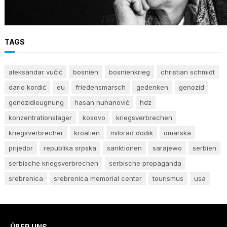
Stimme des Gewissens im Angesicht von Hass
und Ungerechtigkeit
TAGS
aleksandar vučić
bosnien
bosnienkrieg
christian schmidt
dario kordić
eu
friedensmarsch
gedenken
genozid
genozidleugnung
hasan nuhanović
hdz
konzentrationslager
kosovo
kriegsverbrechen
kriegsverbrecher
kroatien
milorad dodik
omarska
prijedor
republika srpska
sanktionen
sarajewo
serbien
serbische kriegsverbrechen
serbische propaganda
srebrenica
srebrenica memorial center
tourismus
usa
ÜBER UNS