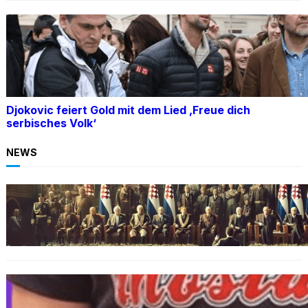
Djokovic feiert Gold mit dem Lied ‚Freue dich
serbisches Volk‘
NEWS
BOSNIEN
Ein Skandal: Čović verteidigt Herceg-Bosna
trotz Kriegsverbrechen
BOSNIEN
„Hasswelle eskaliert“: Mutter eines