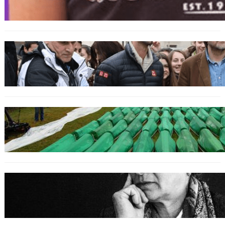
bosniakischen Jungen entsetzt nach Angriff
durch kroatische Jugendliche
SPORT
Djokovic feiert Gold mit dem Lied ‚Freue dich
serbisches Volk‘
GENOZID
Izraelischer Botschafter in Serbien leugnet
Völkermord in Srebrenica
BOSNIEN
Erinnerung an Hatidža Mehmedović: Eine
Stimme des Gewissens im Angesicht von Hass
und Ungerechtigkeit