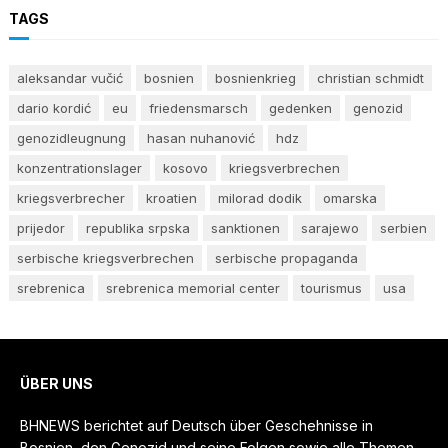
TAGS
aleksandar vučić
bosnien
bosnienkrieg
christian schmidt
dario kordić
eu
friedensmarsch
gedenken
genozid
genozidleugnung
hasan nuhanović
hdz
konzentrationslager
kosovo
kriegsverbrechen
kriegsverbrecher
kroatien
milorad dodik
omarska
prijedor
republika srpska
sanktionen
sarajewo
serbien
serbische kriegsverbrechen
serbische propaganda
srebrenica
srebrenica memorial center
tourismus
usa
ÜBER UNS
BHNEWS berichtet auf Deutsch über Geschehnisse in
Bosnien, den Genozid und seine Folgen sowie alle Themen,