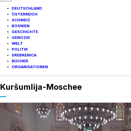
DEUTSCHLAND
ÖSTERREICH
SCHWEIZ
BOSNIEN
GESCHICHTE
GENOZID
WELT
POLITIK
SREBRENICA
BÜCHER
ORGANISATIONEN
Kuršumlija-Moschee
Die Kuršumlij
Architektur (
Geschichte
·
By
bhnews
–
29