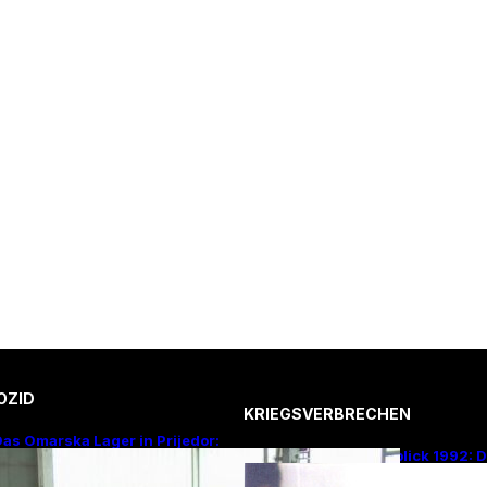
OZID
KRIEGSVERBRECHEN
as Omarska Lager in Prijedor:
Rückblick 1992: 
Eine Todesfabrik ohne Krieg
von Omarska – Ei