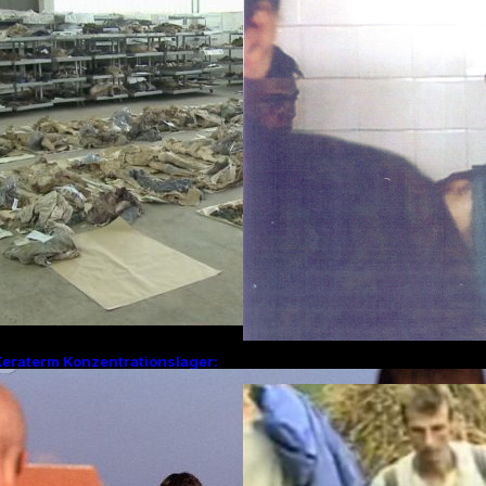
Kapitel im Bosnie
Keraterm Konzentrationslager:
Nächte des Schre
in düsteres Kapitel des
Überlebender erz
Bosnienkrieges und serbische
Julitagen 1995 in
Kriegsverbrechen