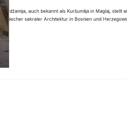
na džamija, auch bekannt als Kuršumlija in Maglaj, stellt e
manischer sakraler Architektur in Bosnien und Herzegowina
r Architektur und eine der schönsten Kuppelmoscheen in B
erbaut. Der Bauherr dieser Moschee war Kalavun Jusuf-p
Titel des…