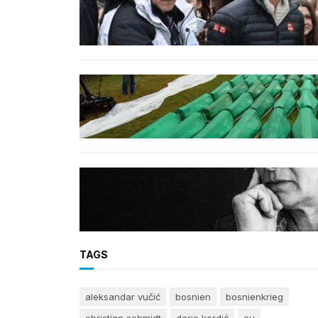
Djokovic feiert Gold mit dem Lied
‚Freue dich serbisches Volk‘
GENOZID
Izraelischer Botschafter in
Serbien leugnet Völkermord in
Srebrenica
BOSNIEN
Erinnerung an Hatidža
Mehmedović: Eine Stimme des
Gewissens im Angesicht von
Hass und Ungerechtigkeit
TAGS
aleksandar vučić
bosnien
bosnienkrieg
christian schmidt
dario kordić
eu