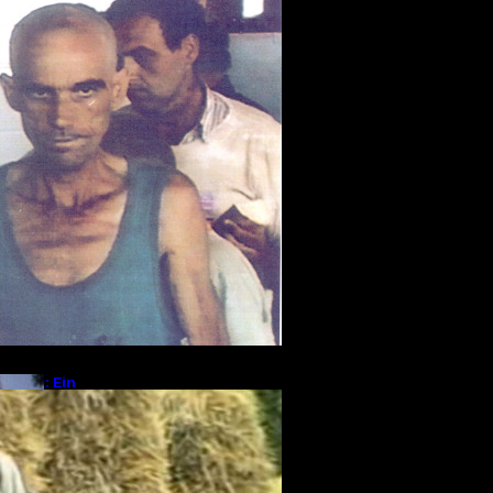
nkrieg
Kontakt
ckens: Ein
ählt von den
 Srebrenica