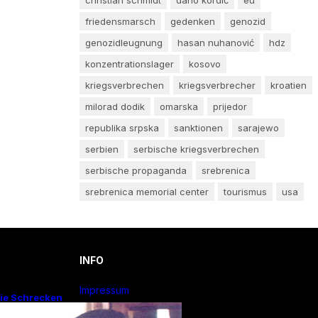
friedensmarsch
gedenken
genozid
genozidleugnung
hasan nuhanović
hdz
konzentrationslager
kosovo
kriegsverbrechen
kriegsverbrecher
kroatien
milorad dodik
omarska
prijedor
republika srpska
sanktionen
sarajewo
serbien
serbische kriegsverbrechen
serbische propaganda
srebrenica
srebrenica memorial center
tourismus
usa
INFO
Impressum
Die Schrecken
n düsteres
Privacy Policy