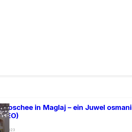
a Moschee in Maglaj – ein Juwel osman
VIDEO)
/10/2023