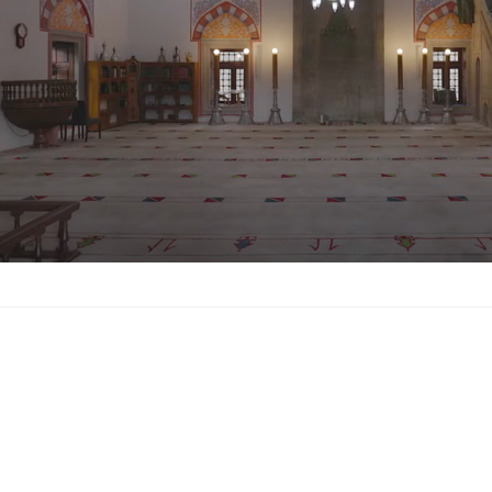
Die Kalavun Jusuf-paši
wertvollsten Werke os
ein Juwel osmanische
Moschee wurde 1560 
kaiserlichen Hof den 