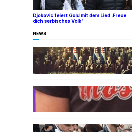
Djokovic feiert Gold mit dem Lied ‚Freue
dich serbisches Volk‘
NEWS
BOSNIEN
Ein Skandal: Čović verteidigt
Herceg-Bosna trotz
Kriegsverbrechen
BOSNIEN
„Hasswelle eskaliert“: Mutter
eines bosniakischen Jungen
entsetzt nach Angriff durch
kroatische Jugendliche
SPORT