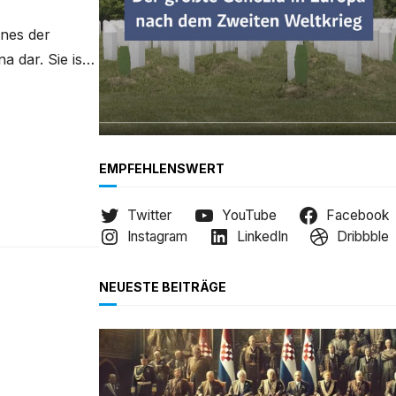
ines der
 dar. Sie ist
iH. Die
aša, der am
EMPFEHLENSWERT
Twitter
YouTube
Facebook
Instagram
LinkedIn
Dribbble
NEUESTE BEITRÄGE