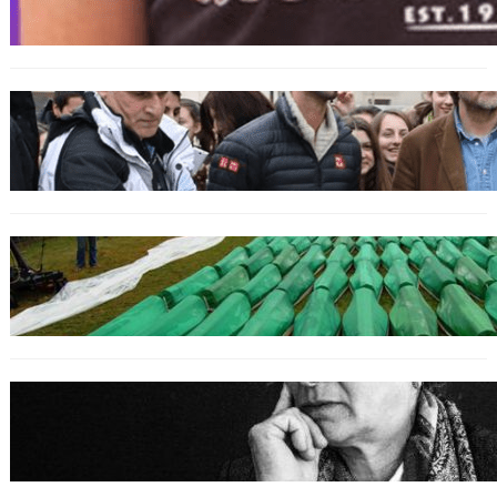
bosniakischen Jungen entsetzt nach Angriff
durch kroatische Jugendliche
SPORT
Djokovic feiert Gold mit dem Lied ‚Freue dich
serbisches Volk‘
GENOZID
Izraelischer Botschafter in Serbien leugnet
Völkermord in Srebrenica
BOSNIEN
Erinnerung an Hatidža Mehmedović: Eine
Stimme des Gewissens im Angesicht von Hass
und Ungerechtigkeit