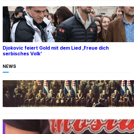
Djokovic feiert Gold mit dem Lied ‚Freue dich
serbisches Volk‘
NEWS
BOSNIEN
Ein Skandal: Čović verteidigt Herceg-Bosna
trotz Kriegsverbrechen
BOSNIEN
„Hasswelle eskaliert“: Mutter eines