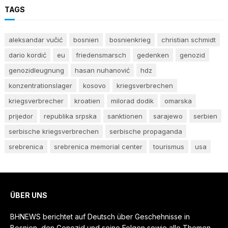
TAGS
aleksandar vučić
bosnien
bosnienkrieg
christian schmidt
dario kordić
eu
friedensmarsch
gedenken
genozid
genozidleugnung
hasan nuhanović
hdz
konzentrationslager
kosovo
kriegsverbrechen
kriegsverbrecher
kroatien
milorad dodik
omarska
prijedor
republika srpska
sanktionen
sarajewo
serbien
serbische kriegsverbrechen
serbische propaganda
srebrenica
srebrenica memorial center
tourismus
usa
ÜBER UNS
BHNEWS berichtet auf Deutsch über Geschehnisse in
Bosnien, den Genozid und seine Folgen sowie alle Themen,