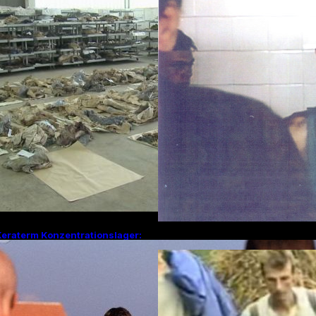
Kapitel im Bosnie
Keraterm Konzentrationslager:
Nächte des Schre
in düsteres Kapitel des
Überlebender erz
Bosnienkrieges und serbische
Julitagen 1995 in
Kriegsverbrechen