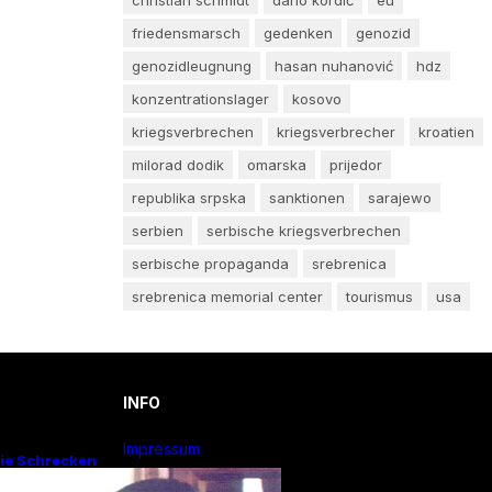
friedensmarsch
gedenken
genozid
genozidleugnung
hasan nuhanović
hdz
konzentrationslager
kosovo
kriegsverbrechen
kriegsverbrecher
kroatien
milorad dodik
omarska
prijedor
republika srpska
sanktionen
sarajewo
serbien
serbische kriegsverbrechen
serbische propaganda
srebrenica
srebrenica memorial center
tourismus
usa
INFO
Impressum
Die Schrecken
n düsteres
Privacy Policy