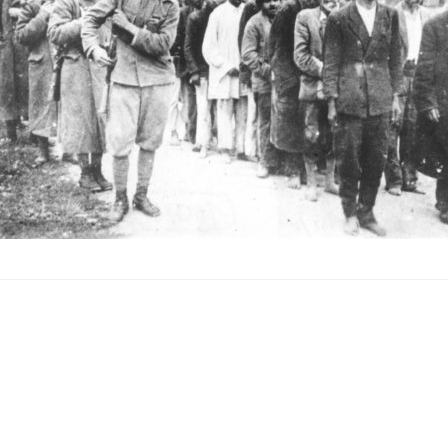
An einer Schule in Se
Der verurteilte Krie
ihnen. Das Bildungsmi
Wahrscheinlichkeit, d
Jakšić“ in Kać, in de