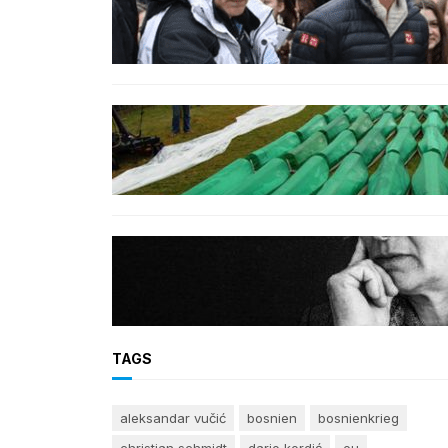
Djokovic feiert Gold mit dem Lied
‚Freue dich serbisches Volk‘
GENOZID
Izraelischer Botschafter in
Serbien leugnet Völkermord in
Srebrenica
BOSNIEN
Erinnerung an Hatidža
Mehmedović: Eine Stimme des
Gewissens im Angesicht von
Hass und Ungerechtigkeit
TAGS
aleksandar vučić
bosnien
bosnienkrieg
christian schmidt
dario kordić
eu