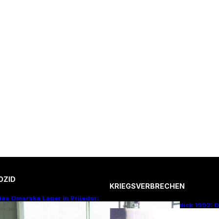
OZID
KRIEGSVERBRECHEN
as Omarska Lager in Prijedor:
Rückblick 1992: 
Eine Todesfabrik ohne Krieg
von Omarska – Ei