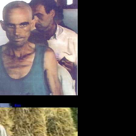
nkrieg
Kontakt
ckens: Ein
ählt von den
 Srebrenica