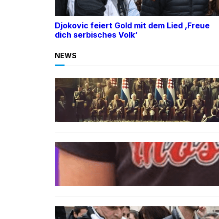
Djokovic feiert Gold mit dem Lied ‚Freue
dich serbisches Volk‘
NEWS
BOSNIEN
Ein Skandal: Čović verteidigt
Herceg-Bosna trotz
Kriegsverbrechen
BOSNIEN
„Hasswelle eskaliert“: Mutter
eines bosniakischen Jungen
entsetzt nach Angriff durch
kroatische Jugendliche
SPORT