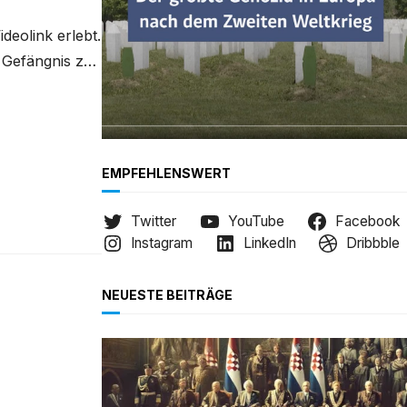
deolink erlebt.
 Gefängnis zu
 die
le „Đura
EMPFEHLENSWERT
Twitter
YouTube
Facebook
Instagram
LinkedIn
Dribbble
NEUESTE BEITRÄGE