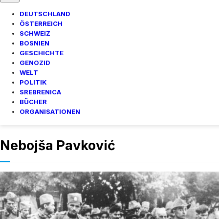
DEUTSCHLAND
ÖSTERREICH
SCHWEIZ
BOSNIEN
GESCHICHTE
GENOZID
WELT
POLITIK
SREBRENICA
BÜCHER
ORGANISATIONEN
Nebojša Pavković
Kriegsverbrech
Serbien
Welt
·
By
bhnews
–
05/08/20