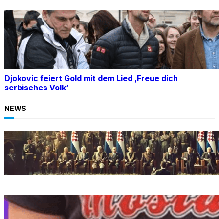
Djokovic feiert Gold mit dem Lied ‚Freue dich
serbisches Volk‘
NEWS
BOSNIEN
Ein Skandal: Čović verteidigt Herceg-Bosna
trotz Kriegsverbrechen
BOSNIEN
„Hasswelle eskaliert“: Mutter eines