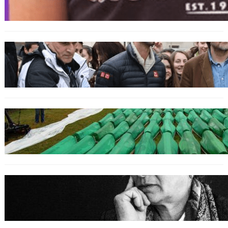
bosniakischen Jungen entsetzt nach Angriff
durch kroatische Jugendliche
SPORT
Djokovic feiert Gold mit dem Lied ‚Freue dich
serbisches Volk‘
GENOZID
Izraelischer Botschafter in Serbien leugnet
Völkermord in Srebrenica
BOSNIEN
Erinnerung an Hatidža Mehmedović: Eine
Stimme des Gewissens im Angesicht von Hass
und Ungerechtigkeit