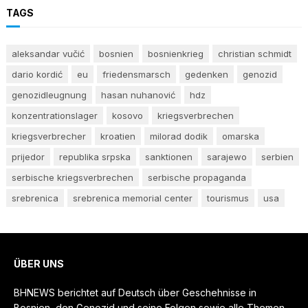
TAGS
aleksandar vučić
bosnien
bosnienkrieg
christian schmidt
dario kordić
eu
friedensmarsch
gedenken
genozid
genozidleugnung
hasan nuhanović
hdz
konzentrationslager
kosovo
kriegsverbrechen
kriegsverbrecher
kroatien
milorad dodik
omarska
prijedor
republika srpska
sanktionen
sarajewo
serbien
serbische kriegsverbrechen
serbische propaganda
srebrenica
srebrenica memorial center
tourismus
usa
ÜBER UNS
BHNEWS berichtet auf Deutsch über Geschehnisse in
Bosnien, den Genozid und seine Folgen sowie alle Themen,