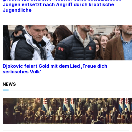
Jungen entsetzt nach Angriff durch kroatische
Jugendliche
Djokovic feiert Gold mit dem Lied ‚Freue dich
serbisches Volk‘
NEWS
BOSNIEN
Ein Skandal: Čović verteidigt Herceg-Bosna
trotz Kriegsverbrechen