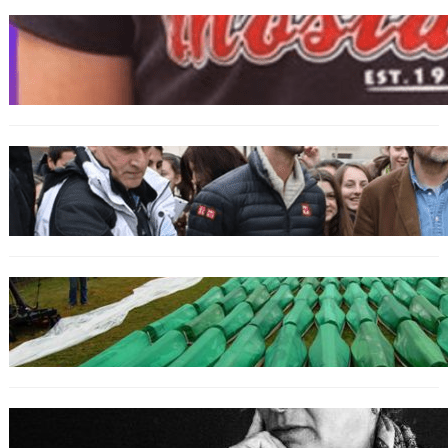
BOSNIEN
„Hasswelle eskaliert“: Mutter eines
bosniakischen Jungen entsetzt nach Angriff
durch kroatische Jugendliche
SPORT
Djokovic feiert Gold mit dem Lied ‚Freue dich
serbisches Volk‘
GENOZID
Izraelischer Botschafter in Serbien leugnet
Völkermord in Srebrenica
BOSNIEN
Erinnerung an Hatidža Mehmedović: Eine