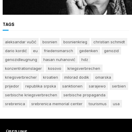
Stimme des Gewissens im Angesicht von Hass
und Ungerechtigkeit
TAGS
aleksandar vučić
bosnien
bosnienkrieg
christian schmidt
dario kordić
eu
friedensmarsch
gedenken
genozid
genozidleugnung
hasan nuhanović
hdz
konzentrationslager
kosovo
kriegsverbrechen
kriegsverbrecher
kroatien
milorad dodik
omarska
prijedor
republika srpska
sanktionen
sarajewo
serbien
serbische kriegsverbrechen
serbische propaganda
srebrenica
srebrenica memorial center
tourismus
usa
ÜBER UNS