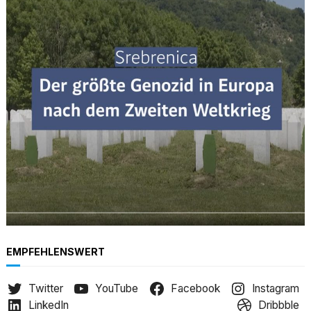
r
c
h
EMPFEHLENSWERT
Twitter
YouTube
Facebook
Instagram
LinkedIn
Dribbble