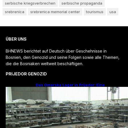
serbische kriegsverbrechen
serbische propaganda
srebrenica
srebrenica memorial center
tourismus
usa
ÜBER UNS
BHNEWS berichtet auf Deutsch über Geschehnisse in
Bosnien, den Genozid und seine Folgen sowie alle Themen,
die die Bosniaken weltweit beschäftigen.
PRIJEDOR GENOZID
Das Omarska Lager in Prijedor: Eine
Todesfabrik ohne Krieg