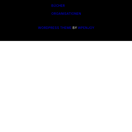
BÜCHER
ORGANISATIONEN
WORDPRESS THEME
BY
WPENJOY