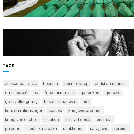
Izraelischer Botschafter in Serbien leugnet
Völkermord in Srebrenica
BOSNIEN
Erinnerung an Hatidža Mehmedović: Eine
Stimme des Gewissens im Angesicht von Hass
und Ungerechtigkeit
TAGS
aleksandar vučić
bosnien
bosnienkrieg
christian schmidt
dario kordić
eu
friedensmarsch
gedenken
genozid
genozidleugnung
hasan nuhanović
hdz
konzentrationslager
kosovo
kriegsverbrechen
kriegsverbrecher
kroatien
milorad dodik
omarska
prijedor
republika srpska
sanktionen
sarajewo
serbien