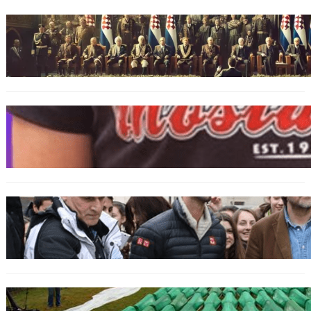
BOSNIEN
Ein Skandal: Čović verteidigt Herceg-Bosna
trotz Kriegsverbrechen
BOSNIEN
„Hasswelle eskaliert“: Mutter eines
bosniakischen Jungen entsetzt nach Angriff
durch kroatische Jugendliche
SPORT
Djokovic feiert Gold mit dem Lied ‚Freue dich
serbisches Volk‘
GENOZID