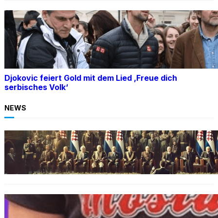
Djokovic feiert Gold mit dem Lied ‚Freue dich
serbisches Volk‘
NEWS
BOSNIEN
Ein Skandal: Čović verteidigt Herceg-Bosna
trotz Kriegsverbrechen
BOSNIEN
„Hasswelle eskaliert“: Mutter eines