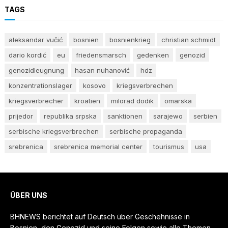
TAGS
aleksandar vučić
bosnien
bosnienkrieg
christian schmidt
dario kordić
eu
friedensmarsch
gedenken
genozid
genozidleugnung
hasan nuhanović
hdz
konzentrationslager
kosovo
kriegsverbrechen
kriegsverbrecher
kroatien
milorad dodik
omarska
prijedor
republika srpska
sanktionen
sarajewo
serbien
serbische kriegsverbrechen
serbische propaganda
srebrenica
srebrenica memorial center
tourismus
usa
ÜBER UNS
BHNEWS berichtet auf Deutsch über Geschehnisse in
Bosnien, den Genozid und seine Folgen sowie alle Themen,