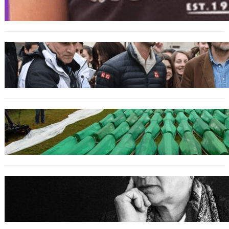
bosniakischen Jungen entsetzt nach Angriff
durch kroatische Jugendliche
SPORT
Djokovic feiert Gold mit dem Lied ‚Freue dich
serbisches Volk‘
GENOZID
Izraelischer Botschafter in Serbien leugnet
Völkermord in Srebrenica
BOSNIEN
Erinnerung an Hatidža Mehmedović: Eine
Stimme des Gewissens im Angesicht von Hass
und Ungerechtigkeit